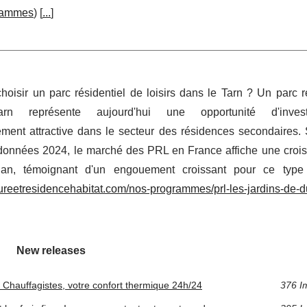
rammes
) [
...
]
hoisir un parc résidentiel de loisirs dans le Tarn ? Un parc r
Tarn représente aujourd'hui une opportunité d'invest
rement attractive dans le secteur des résidences secondaires.
données 2024, le marché des PRL en France affiche une croi
n, témoignant d'un engouement croissant pour ce type d
tureetresidencehabitat.com/nos-programmes/prl-les-jardins-de-d
New releases
 Chauffagistes, votre confort thermique 24h/24
376 I