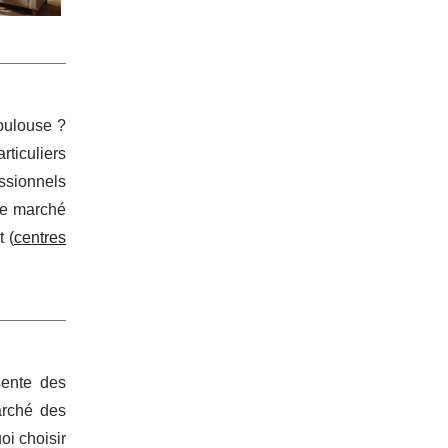
Toulouse ?
rticuliers
ssionnels
 le marché
 (
centres
sente des
arché des
oi choisir