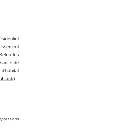
ésidentiel
issement
 Selon les
ssance de
'habitat
ubiard/
)
mpressions