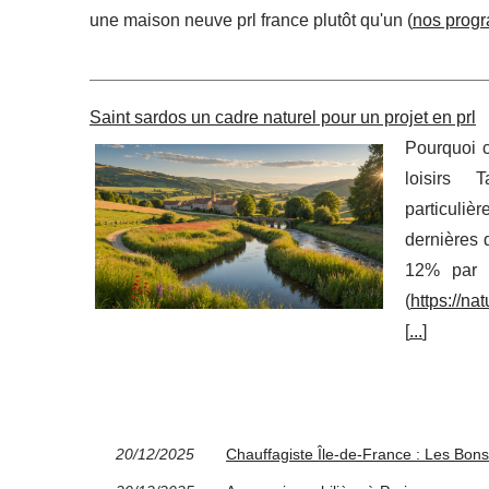
une maison neuve prl france plutôt qu'un (
nos prog
Saint sardos un cadre naturel pour un projet en prl
Pourquoi c
loisirs 
particuliè
dernières 
12% par a
(
https://na
[
...
]
20/12/2025
Chauffagiste Île-de-France : Les Bons